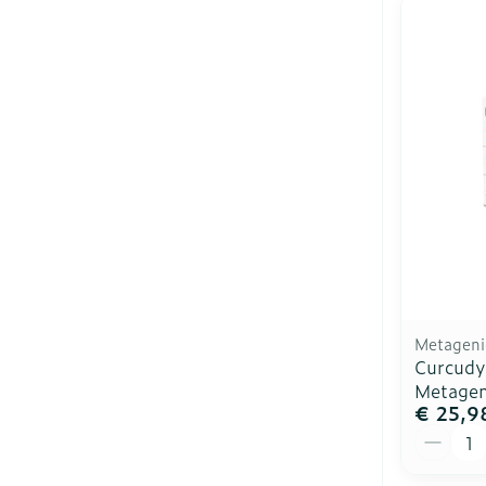
Metageni
Curcudy
Metagen
€ 25,9
Aantal