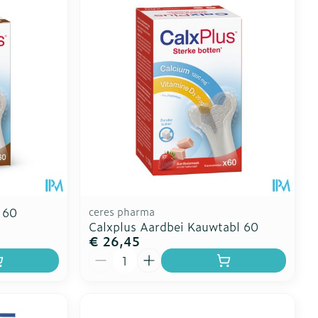
Toon meer
erende
Parfums en
geurproducten
 60
ceres pharma
Calxplus Aardbei Kauwtabl 60
€ 26,45
Aantal
CBD