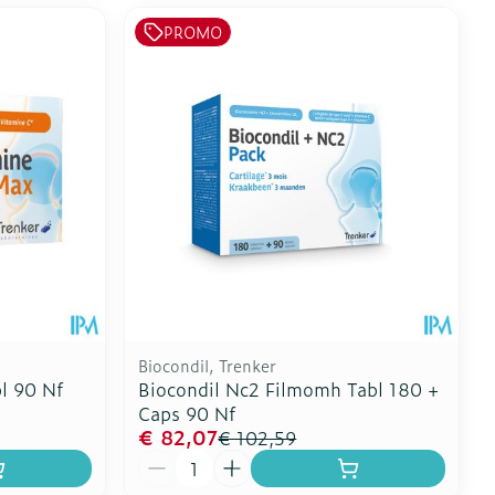
PROMO
Biocondil, Trenker
l 90 Nf
Biocondil Nc2 Filmomh Tabl 180 +
Caps 90 Nf
€ 82,07
€ 102,59
Aantal