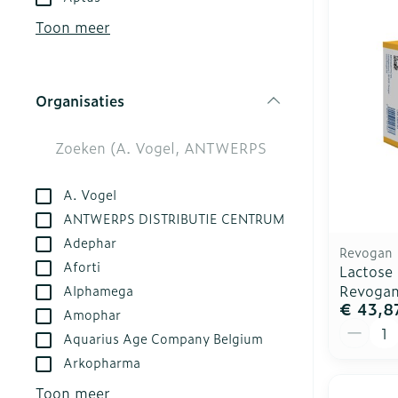
kloven
Aerosol acces
Creme, gel en
Toon meer
Blaren
Zuurstof
Eelt
Ademhalingsst
Organisaties
Eksteroog - l
filter
Toon meer
Spieren en ge
A. Vogel
Specifiek vo
Naalden en sp
ANTWERPS DISTRIBUTIE CENTRUM
Adephar
Infecties
Lichaamsverz
Spuiten
Revogan
Aforti
Lactose
Deodorant
Oplossing voor
Revoga
Alphamega
Gezichtsverzo
Naalden
€ 43,8
Luizen
Amophar
Aantal
Naalden voor 
Aquarius Age Company Belgium
- pennaalden
Arkopharma
Diagnostica
Toon meer
Toon meer