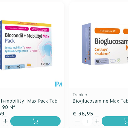
Trenker
l+mobilityl Max Pack Tabl
Bioglucosamine Max Tab
l 90 Nf
59
€ 36,95
Aantal