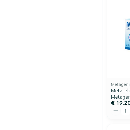
Metageni
Metarel
Metagen
€ 19,2
Aantal