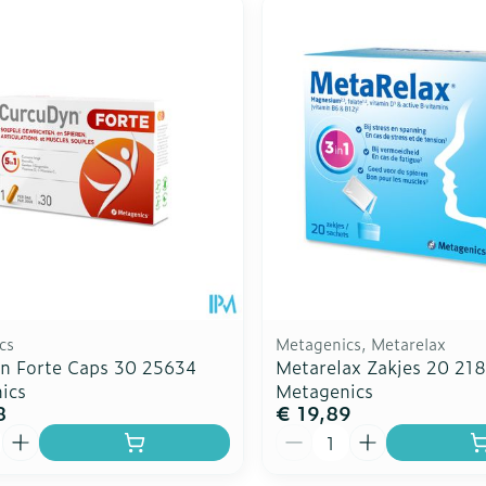
cs
Metagenics, Metarelax
n Forte Caps 30 25634
Metarelax Zakjes 20 21
ics
Metagenics
8
€ 19,89
Aantal