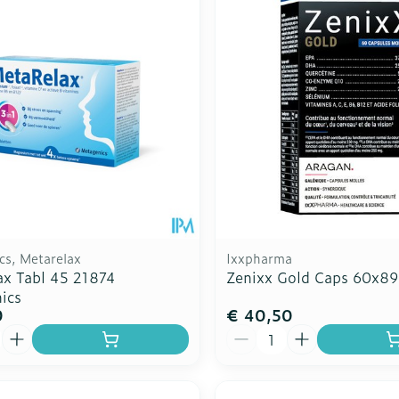
cs, Metarelax
Ixxpharma
ax Tabl 45 21874
Zenixx Gold Caps 60x8
ics
0
€ 40,50
Aantal