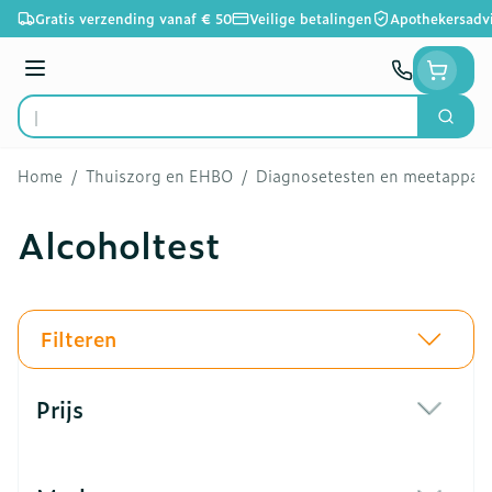
Ga naar de inhoud
Gratis verzending vanaf € 50
Veilige betalingen
Apothekersadv
Menu
Zoek
Product, merk, categorie...
Home
/
Thuiszorg en EHBO
/
Diagnosetesten en meetappar
Alcoholtest
Filteren
Doorgaan naar productlijst
Prijs
filter