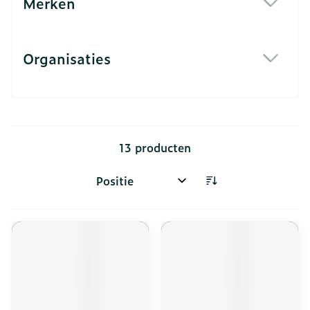
Merken
filter
Organisaties
filter
13
producten
Sorteer op: