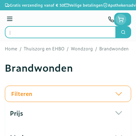
Ga naar de inhoud
Gratis verzending vanaf € 50
Veilige betalingen
Apothekersadv
Menu
Zoek
Product, merk, categorie...
Home
/
Thuiszorg en EHBO
/
Wondzorg
/
Brandwonden
Brandwonden
Filteren
Doorgaan naar productlijst
Prijs
filter