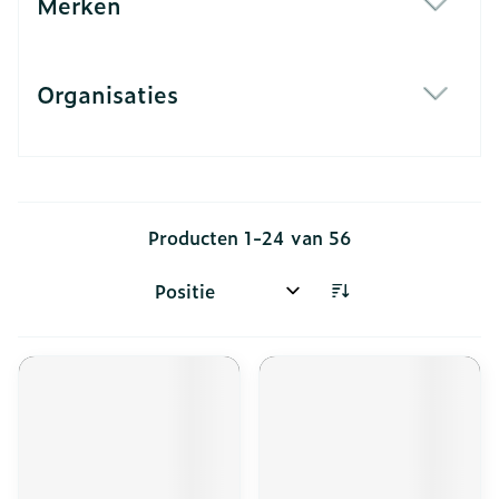
Merken
filter
Organisaties
filter
Producten
1
-
24
van
56
Sorteer op: