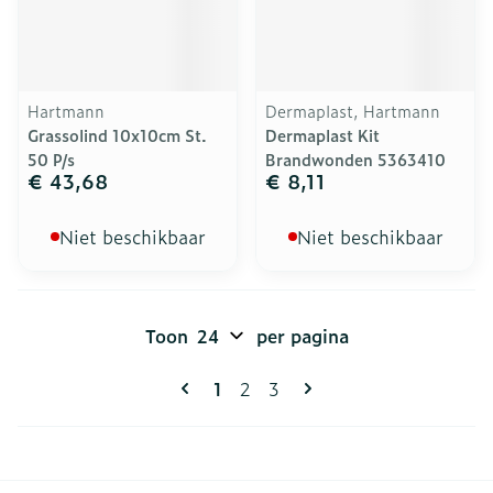
Hartmann
Dermaplast, Hartmann
Grassolind 10x10cm St.
Dermaplast Kit
50 P/s
Brandwonden 5363410
€ 43,68
€ 8,11
Niet beschikbaar
Niet beschikbaar
Toon
per pagina
Pagina's
U lees momenteel pagina
Pagina
Pagina
1
2
3