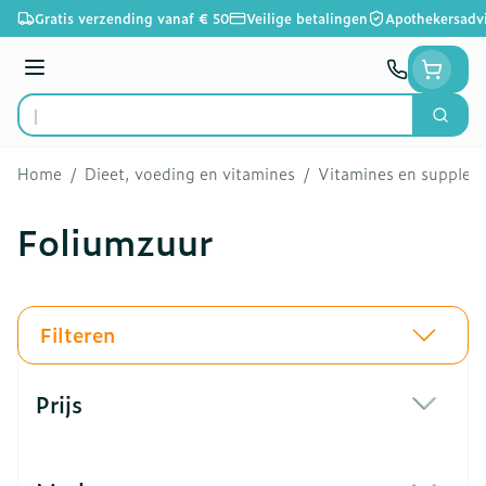
Ga naar de inhoud
Gratis verzending vanaf € 50
Veilige betalingen
Apothekersadv
Menu
Zoek
Product, merk, categorie...
Home
/
Dieet, voeding en vitamines
/
Vitamines en supple
Foliumzuur
Filteren
Doorgaan naar productlijst
Prijs
filter