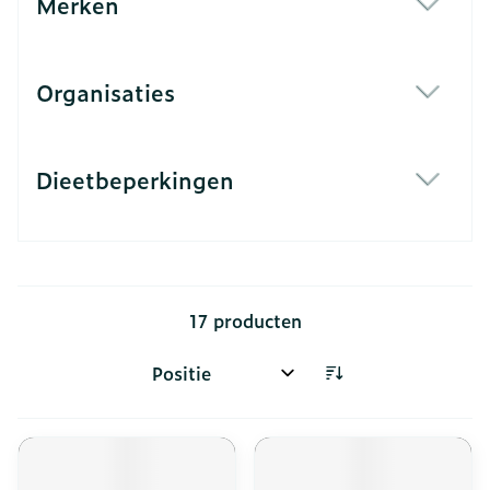
Merken
filter
Organisaties
filter
Dieetbeperkingen
filter
17
producten
Sorteer op: