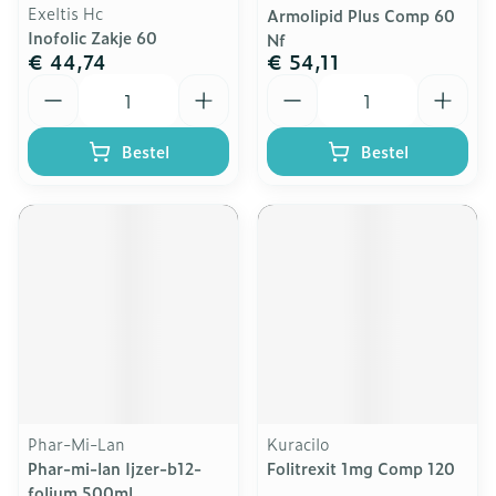
Exeltis Hc
Armolipid Plus Comp 60
Inofolic Zakje 60
Nf
€ 44,74
€ 54,11
Aantal
Aantal
Bestel
Bestel
Phar-Mi-Lan
Kuracilo
Phar-mi-lan Ijzer-b12-
Folitrexit 1mg Comp 120
folium 500ml