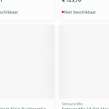
eschikbaar
Niet beschikbaar
Sensura Mio
ro/z Klein Buigkraantje
Sensura Mio 1d O/z Maxi