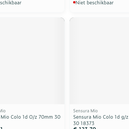
eschikbaar
Niet beschikbaar
Mio
Sensura Mio
 Mio Colo 1d O/z 70mm 30
Sensura Mio Colo 1d g
30 18373
31
€ 123,70