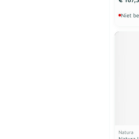
Niet b
Natura
Natura U