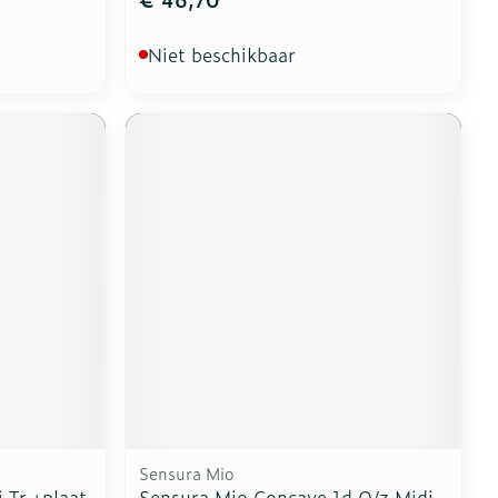
Niet beschikbaar
Sensura Mio
 Tr.+plaat
Sensura Mio Concave 1d O/z Midi