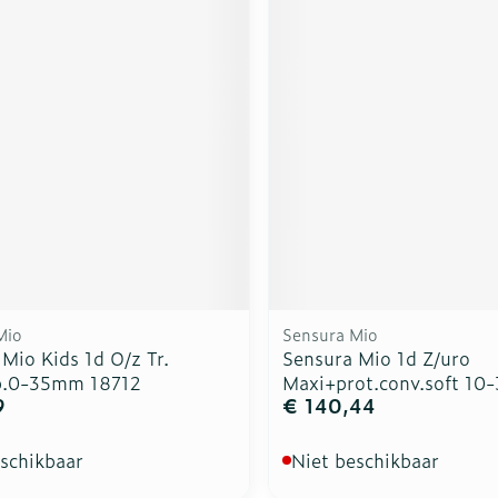
ddelen
Haar
rging
Supplementen
Insectenw
n
Mondmaskers
middelen
nissen
d -
uid
id
Mio
Sensura Mio
Mio Kids 1d O/z Tr.
Sensura Mio 1d Z/uro
Zelfbruiner
Scheren
b.0-35mm 18712
Maxi+prot.conv.soft 10-
9
€ 140,44
eschikbaar
Niet beschikbaar