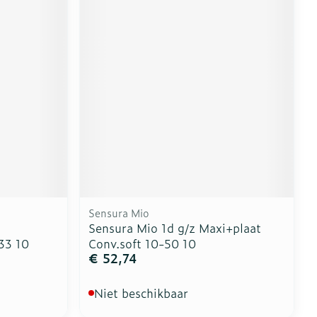
erende
Parfums en
geurproducten
Sensura Mio
Sensura Mio 1d g/z Maxi+plaat
CBD
33 10
Conv.soft 10-50 10
€ 52,74
Niet beschikbaar