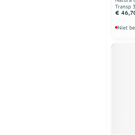
Transp
€ 46,7
Niet b