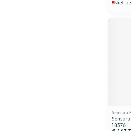
Niet b
Sensura 
Sensura
18376
€ 167,