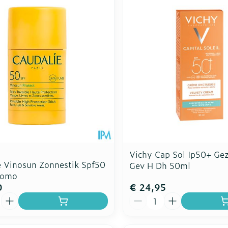
Toon meer
Toon meer
ddelen
Haar
rging
Supplementen
Insectenw
n
Mondmaskers
middelen
nissen
d -
uid
id
Vichy Cap Sol Ip50+ Gez
e Vinosun Zonnestik Spf50
Gev H Dh 50ml
romo
0
€ 24,95
Zelfbruiner
Scheren
Aantal