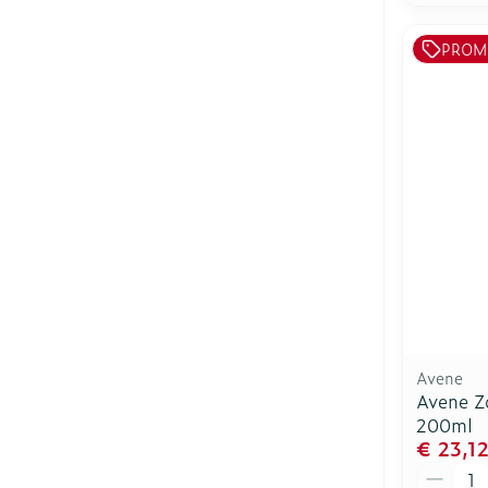
PROM
Avene
Avene Z
200ml
€ 23,1
Aantal