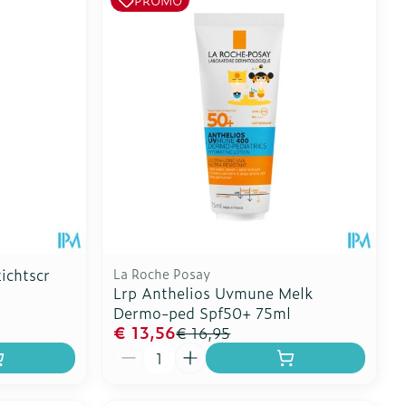
Toon meer
erende
Parfums en
geurproducten
ichtscr
La Roche Posay
Lrp Anthelios Uvmune Melk
Dermo-ped Spf50+ 75ml
€ 13,56
€ 16,95
CBD
Aantal