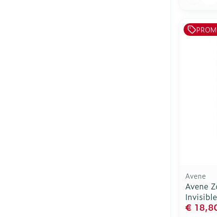
PROM
Avene
Avene Z
Invisibl
€ 18,8
Aantal