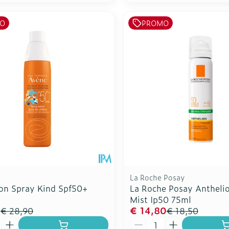
O
PROMO
La Roche Posay
on Spray Kind Spf50+
La Roche Posay Anthelio
Mist Ip50 75ml
2
€ 14,80
€ 28,90
€ 18,50
Aantal