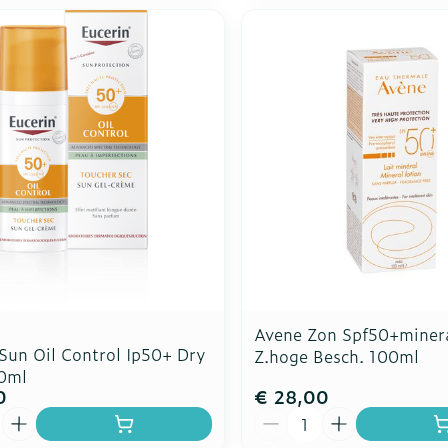
Avene Zon Spf50+miner
Sun Oil Control Ip50+ Dry
Z.hoge Besch. 100ml
0ml
0
€ 28,00
Aantal