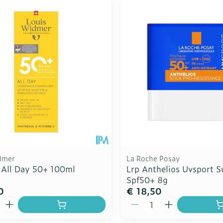
dmer
La Roche Posay
All Day 50+ 100ml
Lrp Anthelios Uvsport S
Spf50+ 8g
0
€ 18,50
Aantal