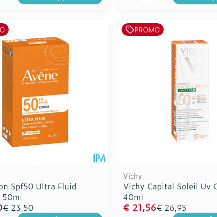
O
PROMO
Vichy
on Spf50 Ultra Fluid
Vichy Capital Soleil Uv 
e 50ml
40ml
0
€ 21,56
€ 23,50
€ 26,95
Aantal