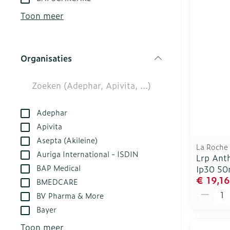
kloven
Aerosol acces
Creme, gel en
Toon meer
Blaren
Zuurstof
Eelt
Ademhalingsst
Organisaties
Eksteroog - l
filter
Toon meer
Spieren en ge
Adephar
Specifiek vo
Naalden en sp
Apivita
Asepta (Akileine)
Infecties
Lichaamsverz
Spuiten
La Roche
Auriga International - ISDIN
Lrp Anth
Deodorant
Oplossing voor
BAP Medical
Ip30 50
Gezichtsverzo
Naalden
Luizen
€ 19,16
BMEDCARE
Aantal
Naalden voor 
BV Pharma & More
- pennaalden
Bayer
Diagnostica
Toon meer
Toon meer