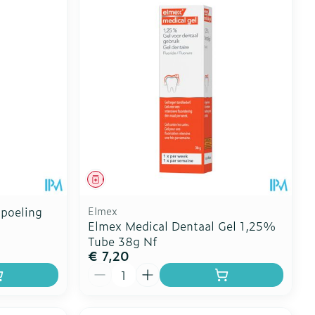
Toon meer
erende
Parfums en
geurproducten
Geneesmiddel
poeling
Elmex
Elmex Medical Dentaal Gel 1,25%
Tube 38g Nf
€ 7,20
CBD
Aantal