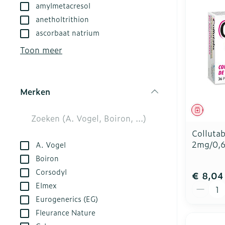
amylmetacresol
kloven
Aerosol acces
Creme, gel en
anetholtrithion
Blaren
Zuurstof
ascorbaat natrium
Eelt
Toon meer
Ademhalingsst
Eksteroog - l
Toon meer
Merken
Spieren en ge
filter
Genees
Specifiek vo
Naalden en sp
Collutab
Infecties
Lichaamsverz
Spuiten
2mg/0,6
A. Vogel
Deodorant
Oplossing voor
Boiron
Corsodyl
Gezichtsverzo
Naalden
Luizen
€ 8,04
Aantal
Elmex
Naalden voor 
Eurogenerics (EG)
- pennaalden
Diagnostica
Fleurance Nature
Toon meer