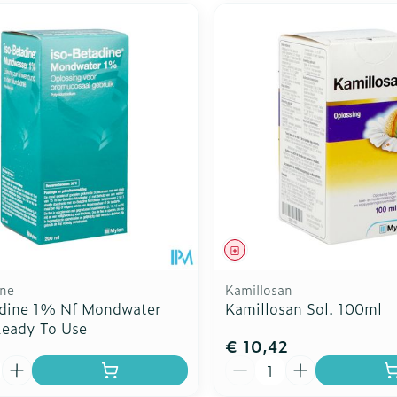
middel
Geneesmiddel
ine
Kamillosan
adine 1% Nf Mondwater
Kamillosan Sol. 100ml
eady To Use
€ 10,42
Aantal