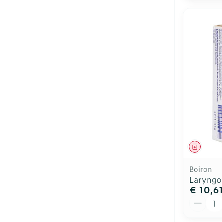
Genees
Boiron
Laryngo
€ 10,6
Aantal