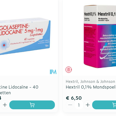
middel
Geneesmiddel
Hextril, Johnson & Johnson
ine Lidocaïne - 40
Hextril 0,1% Mondspoe
letten
4
€ 6,50
Aantal