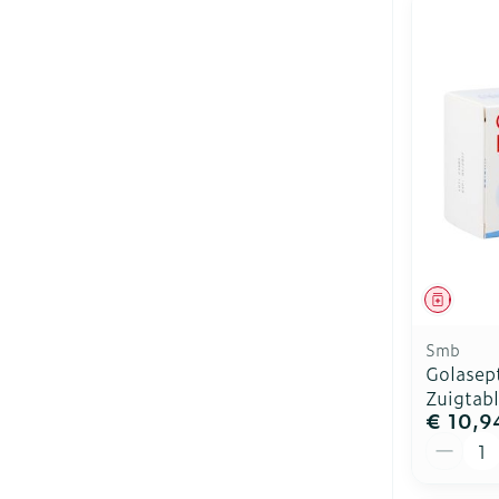
Genees
Smb
Golasept
Zuigtab
€ 10,9
Aantal