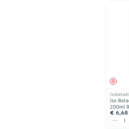
Genees
Isobetad
Iso Bet
200ml R
€ 6,68
Aantal