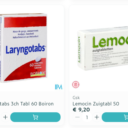
middel
Geneesmiddel
Gsk
tabs 3ch Tabl 60 Boiron
Lemocin Zuigtabl 50
1
€ 9,20
Aantal