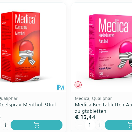
middel
Geneesmiddel
Qualiphar
Medica, Qualiphar
Keelspray Menthol 30ml
Medica Keeltabletten Aa
zuigtabletten
4
€ 13,44
Aantal