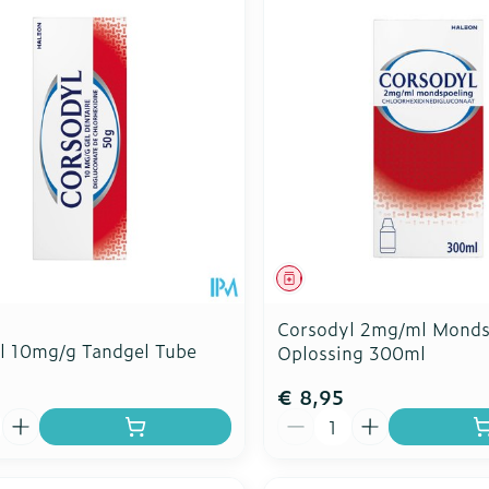
Toon meer
Toon meer
ddelen
Haar
rging
Supplementen
Insectenw
n
Mondmaskers
middelen
nissen
d -
uid
id
middel
Geneesmiddel
Corsodyl 2mg/ml Monds
l 10mg/g Tandgel Tube
Oplossing 300ml
€ 8,95
Zelfbruiner
Scheren
Aantal