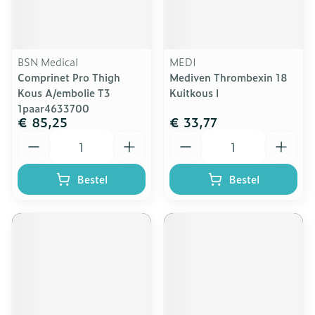
BSN Medical
MEDI
Comprinet Pro Thigh
Mediven Thrombexin 18
Kous A/embolie T3
Kuitkous l
1paar4633700
€ 85,25
€ 33,77
Aantal
Aantal
Bestel
Bestel