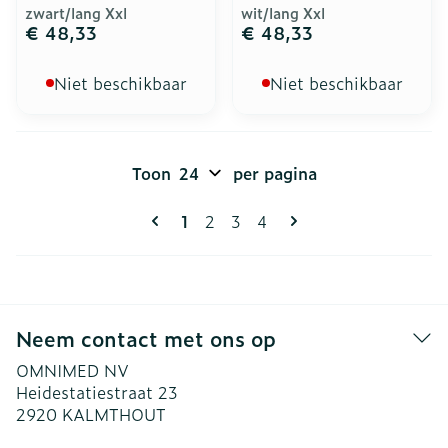
zwart/lang Xxl
wit/lang Xxl
€ 48,33
€ 48,33
Niet beschikbaar
Niet beschikbaar
Toon
per pagina
Pagina's
U lees momenteel pagina
Pagina
Pagina
Pagina
1
2
3
4
Neem contact met ons op
OMNIMED NV
Heidestatiestraat 23
2920
KALMTHOUT