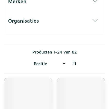
Merken
filter
Organisaties
filter
Producten
1
-
24
van
82
Sorteer op: