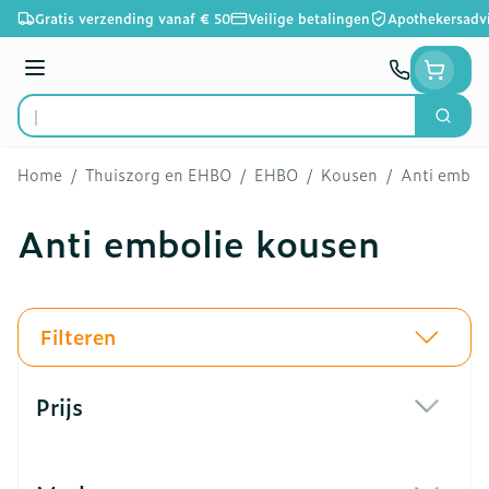
Ga naar de inhoud
Gratis verzending vanaf € 50
Veilige betalingen
Apothekersadv
Menu
Zoek
Product, merk, categorie...
Home
/
Thuiszorg en EHBO
/
EHBO
/
Kousen
/
Anti embol
Anti embolie kousen
Filteren
Doorgaan naar productlijst
Prijs
filter