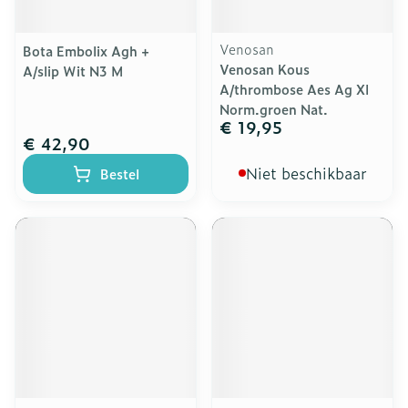
Venosan
Bota Embolix Agh +
Venosan Kous
A/slip Wit N3 M
A/thrombose Aes Ag Xl
Norm.groen Nat.
€ 19,95
€ 42,90
Niet beschikbaar
Bestel