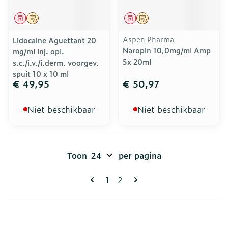
Geneesmiddel
Op voorschrift
Geneesmiddel
Op voorschrift
Aspen Pharma
Lidocaine Aguettant 20
Naropin 10,0mg/ml Amp
mg/ml inj. opl.
5x 20ml
s.c./i.v./i.derm. voorgev.
spuit 10 x 10 ml
€ 49,95
€ 50,97
Niet beschikbaar
Niet beschikbaar
Toon
per pagina
Pagina's
U lees momenteel pagina
Pagina
1
2