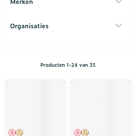
Merken
filter
Organisaties
filter
Producten
1
-
24
van
35
Geneesmiddel
Op voorschrift
Geneesmiddel
Op voorschrift