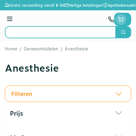
Ga naar de inhoud
Gratis verzending vanaf € 50
Veilige betalingen
Apothekersadv
Menu
Zoek
Product, merk, categorie...
Home
/
Geneesmiddelen
/
Anesthesie
Anesthesie
Filteren
Doorgaan naar productlijst
Prijs
filter