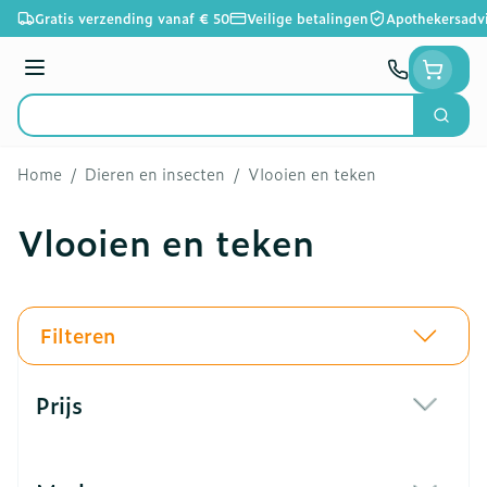
Ga naar de inhoud
Gratis verzending vanaf € 50
Veilige betalingen
Apothekersadv
Menu
Zoek
Product, merk, categorie...
Home
/
Dieren en insecten
/
Vlooien en teken
Vlooien en teken
Filteren
Doorgaan naar productlijst
Prijs
filter