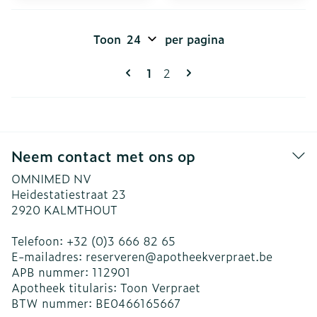
Toon
per pagina
Pagina's
U lees momenteel pagina
Pagina
1
2
Neem contact met ons op
OMNIMED NV
Heidestatiestraat 23
2920
KALMTHOUT
Telefoon:
+32 (0)3 666 82 65
E-mailadres:
reserveren@
apotheekverpraet.be
APB nummer:
112901
Apotheek titularis:
Toon Verpraet
BTW nummer:
BE0466165667