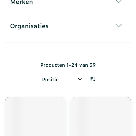
Merken
filter
Organisaties
filter
Producten
1
-
24
van
39
Sorteer op: