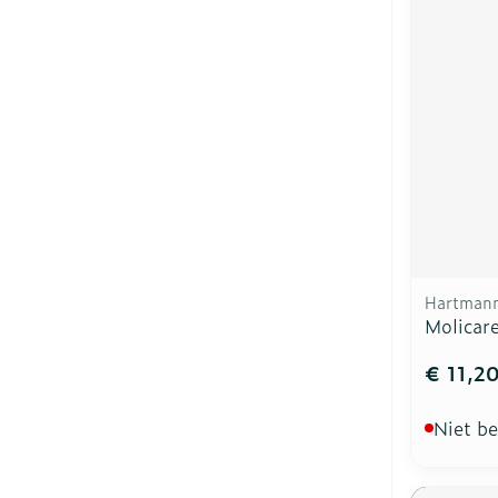
Hartmann
Molicare
€ 11,2
Niet b