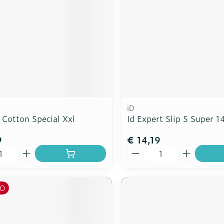
iD
 Cotton Special Xxl
Id Expert Slip S Super 1
9
€ 14,19
Aantal
O