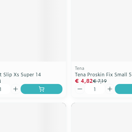
ddelen
Haar
rging
Supplementen
Insectenw
n
Mondmaskers
middelen
nissen
d -
uid
id
Tena
t Slip Xs Super 14
Tena Proskin Fix Small 5
€ 4,82
8
€ 7,19
Aantal
Zelfbruiner
Scheren