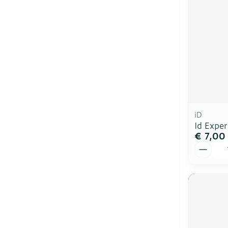
iD
Id Expe
€ 7,00
Aantal