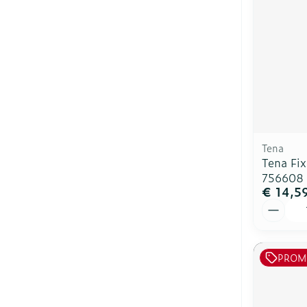
Tena
Tena Fix
756608
€ 14,5
Aantal
PROM