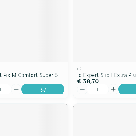
iD
rt Fix M Comfort Super 5
Id Expert Slip l Extra Pl
€ 38,70
Aantal