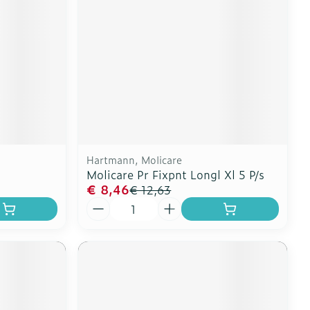
erende
Parfums en
geurproducten
Hartmann, Molicare
Molicare Pr Fixpnt Longl Xl 5 P/s
€ 8,46
€ 12,63
Aantal
CBD