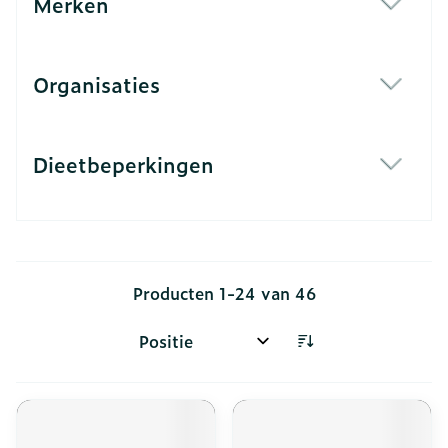
Merken
filter
Organisaties
filter
Dieetbeperkingen
filter
Producten
1
-
24
van
46
Sorteer op: