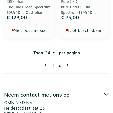
CBD-Phar
Pure CBD
Cbd Olie Breed Spectrum
Pure Cbd Oil Full
20% 10ml Cbd-phar
Spectrum 15% 10ml
€ 129,00
€ 75,00
Niet beschikbaar
Niet beschikbaar
Toon
per pagina
Pagina's
U lees momenteel pagina
Pagina
1
2
Neem contact met ons op
OMNIMED NV
Heidestatiestraat 23