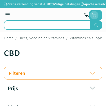
Ga naar de inhoud
Gratis verzending vanaf € 50
Veilige betalingen
Apothekersadv
Menu
Zoek
Product, merk, categorie...
Home
/
Dieet, voeding en vitamines
/
Vitamines en supple
CBD
Filteren
Doorgaan naar productlijst
Prijs
filter