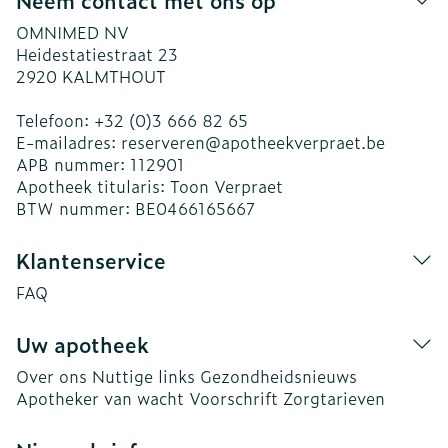
Neem contact met ons op
OMNIMED NV
Heidestatiestraat 23
2920
KALMTHOUT
Telefoon:
+32 (0)3 666 82 65
E-mailadres:
reserveren@
apotheekverpraet.be
APB nummer:
112901
Apotheek titularis:
Toon Verpraet
BTW nummer:
BE0466165667
Klantenservice
FAQ
Uw apotheek
Over ons
Nuttige links
Gezondheidsnieuws
Apotheker van wacht
Voorschrift
Zorgtarieven