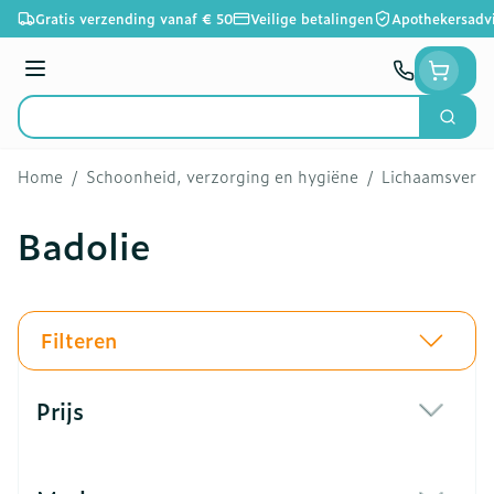
Ga naar de inhoud
Gratis verzending vanaf € 50
Veilige betalingen
Apothekersadv
Menu
Zoek
Product, merk, categorie...
Home
/
Schoonheid, verzorging en hygiëne
/
Lichaamsverzo
Badolie
Filteren
Doorgaan naar productlijst
Prijs
filter