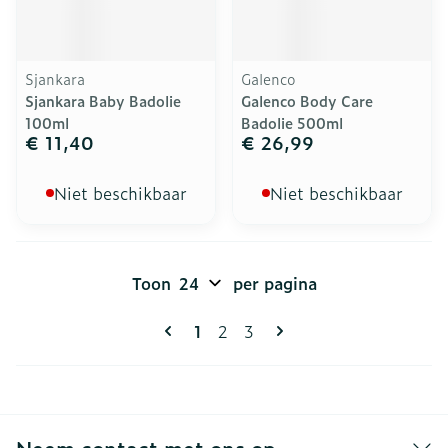
Sjankara
Galenco
Sjankara Baby Badolie
Galenco Body Care
100ml
Badolie 500ml
€ 11,40
€ 26,99
Niet beschikbaar
Niet beschikbaar
Toon
per pagina
Pagina's
U lees momenteel pagina
Pagina
Pagina
1
2
3