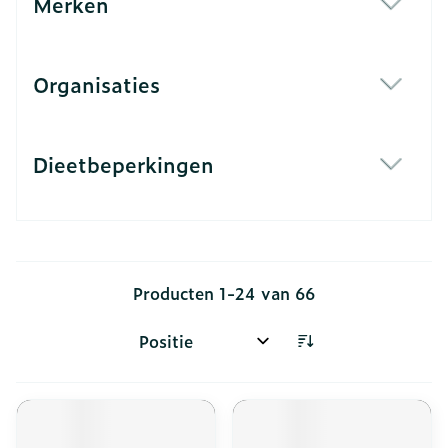
Merken
filter
Organisaties
filter
Dieetbeperkingen
filter
Producten
1
-
24
van
66
Sorteer op: