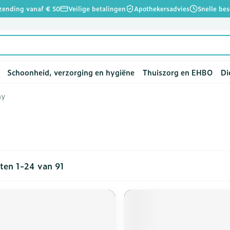
rzending vanaf € 50
Veilige betalingen
Apothekersadvies
Snelle be
Schoonheid, verzorging en hygiëne
Thuiszorg en EHBO
Di
ay
d
p
e
len
lsel
Lichaamsverzorging
Voeding
Baby
Prostaat
Bachbloesem
Kousen, panty's en
Dierenvoeding
Hoest
Lippen
Vitamines 
Kinderen
Menopauz
Oliën
Lingerie
Supplemen
Pijn en koo
sokken
supplemen
twarren
nger
slingerie
n
sectenbeten
Bad en douche
Thee, Kruidenthee
Fopspenen en accessoires
Hond
Droge hoest
Voedend
Luizen
BH's
baby - kin
eid, verzorging en hygiëne categorie
Kousen
Vitamine 
Snurken
Spieren en
ar en
r
ën
s en
Deodorant
Babyvoeding
Luiers
Kat
Diepzittende slijmhoest
Koortsblaz
Tanden
Zwangersch
cten
1
-
24
van
91
Panty's
Antioxydan
orging
mbinaties
 pincet
Zeer droge, geïrriteerde
Sportvoeding
Tandjes
Andere dieren
Combinatie droge hoest
Verzorging
oeding en vitamines categorie
Sokken
Aminozure
y & gel
huid en huidproblemen
en slijmhoest
rs
Specifieke voeding
Voeding - melk
Vitamines 
Pillendozen
Batterijen
Calcium
en
Ontharen en epileren
Massagebalsem en
supplemen
Toon meer
Toon meer
inhalatie
ten
Kruidenthee
Kat
Licht- en
Duiven en 
schap en kinderen categorie
Toon meer
Toon meer
Toon meer