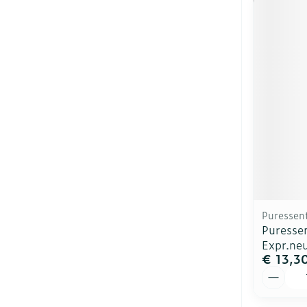
Puressent
Puresse
Expr.ne
€ 13,3
Aantal