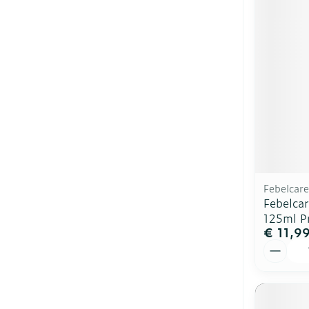
Diergeneesmi
Gezichtsverzo
Pillendozen e
accessoires
Pigmentstoor
Gevoelige hui
geïrriteerde h
Gemengde hu
Doffe huid
Toon meer
Febelcare
Febelca
125ml 
€ 11,9
Snurken
Aantal