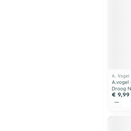
Blaren
Zuurstof
Eelt
Ademhalingsst
Eksteroog - l
Toon meer
Spieren en ge
Specifiek vo
Naalden en sp
Infecties
Lichaamsverz
Spuiten
A. Vogel
Deodorant
Oplossing voor
A.vogel
Droog N
Gezichtsverzo
Naalden
Luizen
€ 9,99
Naalden voor 
Aantal
- pennaalden
Diagnostica
Toon meer