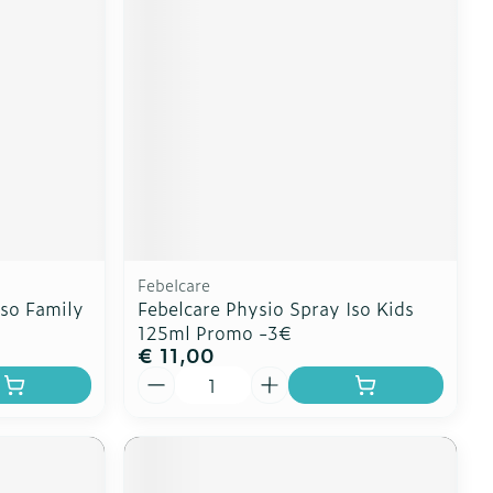
s
Bed
Doorliggen - decubitis
ing zon
Toon meer
gie
Urinewegen
eid, spanning
Stoppen met roken
t en intieme
en
Gezichtsreiniging -
Instrumenten
 -
ontschminken
che
Anti tumor middelen
 en
Reinigingsmelk, - crème,
Febelcare
Iso Family
Febelcare Physio Spray Iso Kids
tie
-olie en gel
125ml Promo -3€
Anesthesie
ijn
Tonic - lotion
€ 11,00
Aantal
rzorging
Micellair water
ie
Diverse
Specifiek voor de ogen
oet
geneesmiddelen
Toon meer