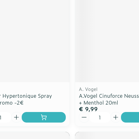
A. Vogel
r Hypertonique Spray
A.Vogel Cinuforce Neuss
Promo -2€
+ Menthol 20ml
5
€ 9,99
Aantal