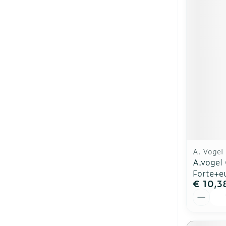
A. Vogel
A.vogel
Forte+e
€ 10,3
Aantal