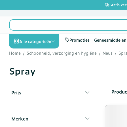
Ga naar de inhoud
Gratis ve
Product, merk, categorie...
Promoties
Geneesmiddelen
Alle categorieën
Home
/
Schoonheid, verzorging en hygiëne
/
Neus
/
Spr
Promoties
Spray
Schoonheid,
Haar en Hoof
Afslanken
Zwangerscha
Geheugen
Aromatherapi
Lenzen en bril
Insecten
Maag darm ste
verzorging en
hygiëne
Kammen - on
Maaltijdverva
Zwangerschap
Verstuiver
Lensproducte
Verzorging in
Maagzuur
Toon submenu voor Schoonh
Doorgaan naar productlijst
Seksualiteit
Beschadigd ha
Eetlustremme
Borstvoeding
Essentiële oli
Brillen
Anti insecten
Lever, galblaa
Produ
Prijs
Dieet, voeding en
hoofdirritatie
pancreas
filter
Platte buik
Lichaamsverz
Complex - co
Teken tang of
vitamines
Toon submenu voor Dieet, v
Styling - spra
Braken
Vetverbrande
Vitamines en
Zware benen
Zwangerschap en
Verzorging
supplementen
Laxeermiddel
Merken
Toon meer
kinderen
filter
Oligo-elemen
Honden
Toon submenu voor Zwanger
Toon meer
Toon meer
Toon meer