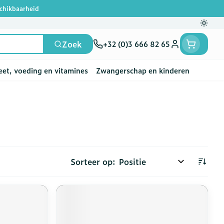
schikbaarheid
Overs
Zoek
+32 (0)3 666 82 65
Klant menu
eet, voeding en vitamines
Zwangerschap en kinderen
en
e
ten
rts
Handen
Voedingstherapie &
Zicht
Gemmotherapie
Incontinentie
Paarden
Mineralen, vitaminen
ten
welzijn
en tonica
deren
Handverzorging
Onderleggers
A
Ogen
Mineralen
 gewrichten
Steunkousen
en
apslingerie
Handhygiëne
Luierbroekje
Sorteer op:
ten - detox
Neus
Vitaminen
 en hygiëne
Manicure & pedicure
Inlegverband
n
Keel
en
Incontinentieslips
Botten, spieren en
ten
Toon meer
gewrichten
vogels
Fytotherapie
Wondzorg