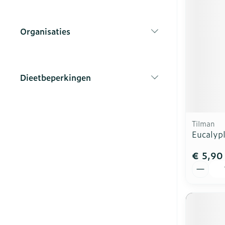
Vitaliteit 50+
Toon submenu voor Vitalite
Thuiszorg
Nagels en ho
Organisaties
Mond
Huid
filter
Plantaardige o
Natuur geneeskunde
Batterijen
Toon submenu voor Natuur 
Droge mond
Ontsmetten e
Toebehoren
Spijsvertering
desinfecteren
Thuiszorg en EHBO
Dieetbeperkingen
Elektrische
Steriel materi
Toon submenu voor Thuiszo
filter
tandenborstel
Schimmels
Dieren en insecten
Vacht, huid o
Interdentaal -
Koortsblaasje
Toon submenu voor Dieren e
antiviraal
Kunstgebit
Tilman
Geneesmiddelen
Jeuk
Eucalyp
Toon submenu voor Geneesm
Toon meer
€ 5,90
Aantal
Aerosoltherap
zuurstof
Voeten en be
Zware benen
Aerosol toest
Droge voeten,
Tabletten
kloven
Aerosol acces
Creme, gel en