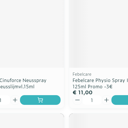
Overige diabetes
Accessoire
Nagelbijten
producten
Zonnebank
Nagelversterkend
Naalden voor
Voorbereid
elsel
Hormonaal stelsel
Gynaecolo
ikdoorn
insulinespuiten
Toon meer
Toon meer
Toon meer
wrichten
Zenuwstelsel
Slapeloosh
en stress
or mannen
uiten
Make-up
Sondes, baxters en
Seksualitei
Bandages 
catheters
hygiene
Orthopedie
Immuniteit
orthopedis
Allergie
orging
Make-up penselen en
verbanden
Sondes
Condooms
Febelcare
gebruiksvoorwerpen
 injectie
 Cinuforce Neusspray
Febelcare Physio Spray 
anticoncep
Accessoires voor sondes
Eyeliner - oogpotlood
Buik
eusslijmvl.15ml
125ml Promo -3€
rging
Acne
Oor
Intiem welz
€ 11,00
Baxters
Mascara
Arm
insulinepen
Aantal
Intieme ve
Catheters
Oogschaduw
Elleboog
Afslanken
Homeopath
Massage
Toon meer
Enkel en v
Toon meer
Toon meer