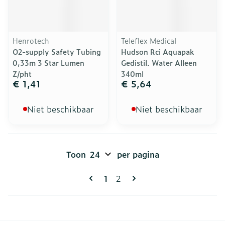
Henrotech
Teleflex Medical
O2-supply Safety Tubing
Hudson Rci Aquapak
0,33m 3 Star Lumen
Gedistil. Water Alleen
Z/pht
340ml
€ 1,41
€ 5,64
Niet beschikbaar
Niet beschikbaar
Toon
per pagina
Pagina's
U lees momenteel pagina
Pagina
1
2