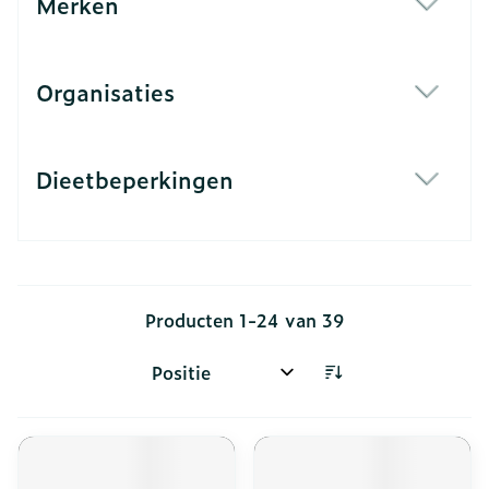
Merken
filter
Organisaties
filter
Dieetbeperkingen
filter
Producten
1
-
24
van
39
Sorteer op: