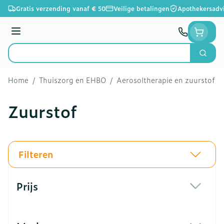
Ga naar de inhoud
Gratis verzending vanaf € 50
Veilige betalingen
Apothekersadv
Menu
Zoek
Product, merk, categorie...
Home
/
Thuiszorg en EHBO
/
Aerosoltherapie en zuurstof
/
Zuurstof
Filteren
Doorgaan naar productlijst
Prijs
filter