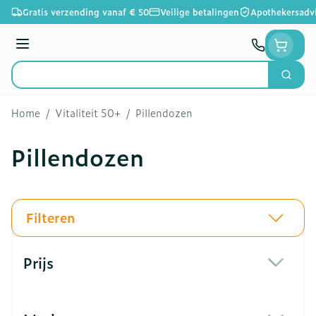
Ga naar de inhoud
Gratis verzending vanaf € 50
Veilige betalingen
Apothekersadv
Menu
Zoek
Product, merk, categorie...
Home
/
Vitaliteit 50+
/
Pillendozen
Pillendozen
Filteren
Doorgaan naar productlijst
Prijs
filter