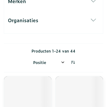
Merken
filter
Organisaties
filter
Producten
1
-
24
van
44
Sorteer op: