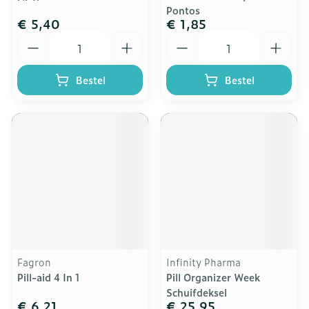
Pontos
€ 5,40
€ 1,85
Aantal
Aantal
Bestel
Bestel
Fagron
Infinity Pharma
Pill-aid 4 In 1
Pill Organizer Week
Schuifdeksel
€ 6,21
€ 25,95