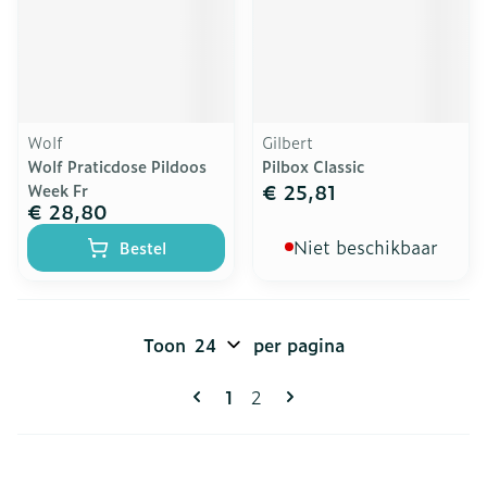
Wolf
Gilbert
Wolf Praticdose Pildoos
Pilbox Classic
€ 25,81
Week Fr
€ 28,80
Niet beschikbaar
Bestel
Toon
per pagina
Pagina's
U lees momenteel pagina
Pagina
1
2