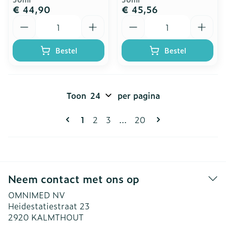
€ 44,90
€ 45,56
Aantal
Aantal
Bestel
Bestel
Toon
per pagina
Pagina's
U lees momenteel pagina
Pagina
Pagina
Pagina
1
2
3
...
20
Neem contact met ons op
OMNIMED NV
Heidestatiestraat 23
2920
KALMTHOUT