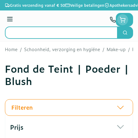
Ga naar de inhoud
Gratis verzending vanaf € 50
Veilige betalingen
Apothekersadv
Menu
Zoek
Product, merk, categorie...
Home
/
Schoonheid, verzorging en hygiëne
/
Make-up
/
Fo
Fond de Teint | Poeder |
Blush
Filteren
Doorgaan naar productlijst
Prijs
filter