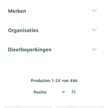
Merken
filter
Organisaties
filter
Dieetbeperkingen
filter
Producten
1
-
24
van
466
Sorteer op: