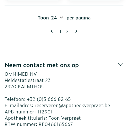
Toon
per pagina
Pagina's
U lees momenteel pagina
Pagina
1
2
Neem contact met ons op
OMNIMED NV
Heidestatiestraat 23
2920
KALMTHOUT
Telefoon:
+32 (0)3 666 82 65
E-mailadres:
reserveren@
apotheekverpraet.be
APB nummer:
112901
Apotheek titularis:
Toon Verpraet
BTW nummer:
BE0466165667