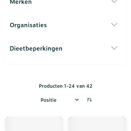
Merken
filter
Organisaties
filter
Dieetbeperkingen
filter
Producten
1
-
24
van
42
Sorteer op: