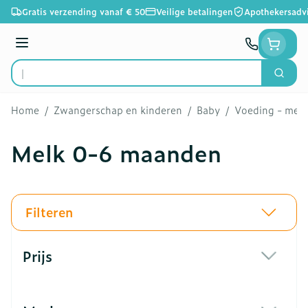
Ga naar de inhoud
Gratis verzending vanaf € 50
Veilige betalingen
Apothekersadv
Menu
Zoek
Product, merk, categorie...
Home
/
Zwangerschap en kinderen
/
Baby
/
Voeding - melk
Melk 0-6 maanden
Filteren
Doorgaan naar productlijst
Prijs
filter