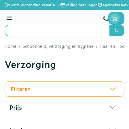
Ga naar de inhoud
Gratis verzending vanaf € 50
Veilige betalingen
Apothekersadv
Menu
Zoek
Product, merk, categorie...
Home
/
Schoonheid, verzorging en hygiëne
/
Haar en Hoofd
Verzorging
Filteren
Doorgaan naar productlijst
Prijs
filter