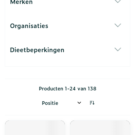
Merken
filter
Organisaties
filter
Dieetbeperkingen
filter
Producten
1
-
24
van
138
Sorteer op: