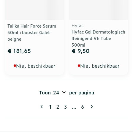
Hyfac
Talika Hair Force Serum
Hyfac Gel Dermatologisch
30ml +booster Galet-
Reinigend Vh Tube
peigne
300ml
€ 181,65
€ 9,50
Niet beschikbaar
Niet beschikbaar
Toon
per pagina
Pagina's
U lees momenteel pagina
Pagina
Pagina
Pagina
1
2
3
...
6