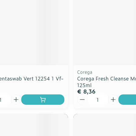
Overige diabetes
Accessoire
Nagelbijten
producten
Zonnebank
Nagelversterkend
Naalden voor
Voorbereid
elsel
Hormonaal stelsel
Gynaecolo
ikdoorn
insulinespuiten
Toon meer
Toon meer
Toon meer
wrichten
Zenuwstelsel
Slapeloosh
en stress
or mannen
uiten
Make-up
Sondes, baxters en
Seksualitei
Bandages 
catheters
hygiene
Orthopedie
Corega
Immuniteit
orthopedis
Allergie
orging
Make-up penselen en
entaswab Vert 12254 1 Vf-
Corega Fresh Cleanse M
verbanden
Sondes
Condooms
gebruiksvoorwerpen
 injectie
125ml
anticoncep
Accessoires voor sondes
Eyeliner - oogpotlood
€ 8,36
Buik
rging
Acne
Oor
Intiem welz
Aantal
Baxters
Mascara
Arm
insulinepen
Intieme ve
Catheters
Oogschaduw
Elleboog
Afslanken
Homeopath
Massage
Toon meer
Enkel en v
Toon meer
Toon meer