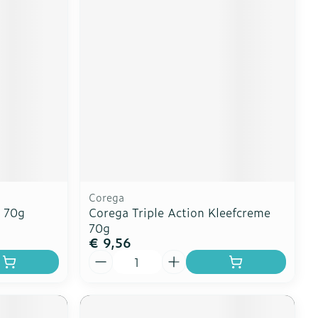
Corega
e 70g
Corega Triple Action Kleefcreme
70g
€ 9,56
Aantal