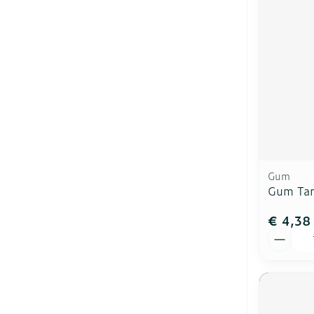
Diergeneesmi
Gezichtsverzo
Pillendozen e
accessoires
Pigmentstoor
Gevoelige hui
geïrriteerde h
Gemengde hu
Doffe huid
Gum
Toon meer
Gum Tan
€ 4,38
Aantal
Snurken