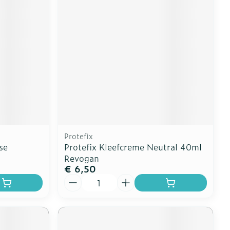
Protefix
se
Protefix Kleefcreme Neutral 40ml
Revogan
€ 6,50
Aantal