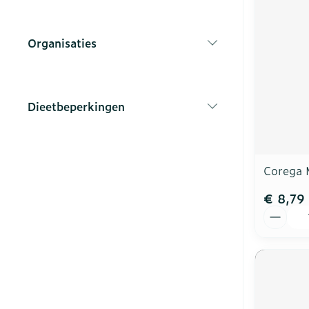
Vitaliteit 50+
Toon submenu voor Vitalite
Thuiszorg
Nagels en ho
Organisaties
Mond
Huid
filter
Plantaardige o
Natuur geneeskunde
Batterijen
Toon submenu voor Natuur 
Droge mond
Ontsmetten e
Toebehoren
Spijsvertering
desinfecteren
Thuiszorg en EHBO
Dieetbeperkingen
Elektrische
Steriel materi
Toon submenu voor Thuiszo
filter
tandenborstel
Schimmels
Dieren en insecten
Vacht, huid o
Interdentaal -
Koortsblaasje
Toon submenu voor Dieren e
antiviraal
Kunstgebit
Corega 
Geneesmiddelen
Jeuk
Toon submenu voor Geneesm
Toon meer
€ 8,79
Aantal
Aerosoltherap
zuurstof
Voeten en be
Zware benen
Aerosol toest
Droge voeten,
Tabletten
kloven
Aerosol acces
Creme, gel en