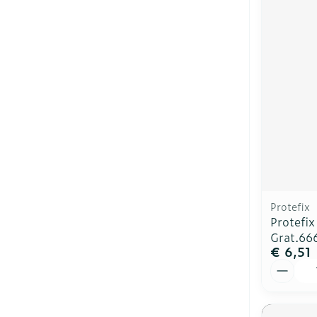
Protefix
Protefi
Grat.66
€ 6,51
Aantal