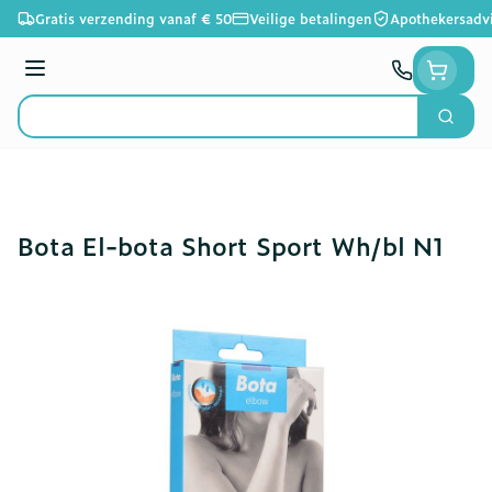
Ga naar de inhoud
Gratis verzending vanaf € 50
Veilige betalingen
Apothekersadv
Menu
Zoek
Product, merk, categorie...
Bota El-bota Short Sport Wh/bl N1