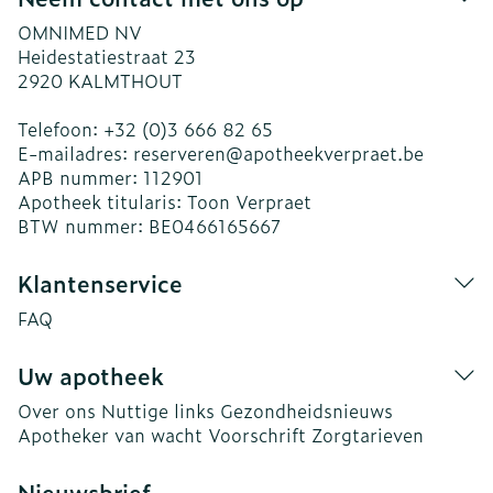
OMNIMED NV
Heidestatiestraat 23
2920
KALMTHOUT
Telefoon:
+32 (0)3 666 82 65
E-mailadres:
reserveren@
apotheekverpraet.be
APB nummer:
112901
Apotheek titularis:
Toon Verpraet
BTW nummer:
BE0466165667
Klantenservice
FAQ
Uw apotheek
Over ons
Nuttige links
Gezondheidsnieuws
Apotheker van wacht
Voorschrift
Zorgtarieven
Nieuwsbrief