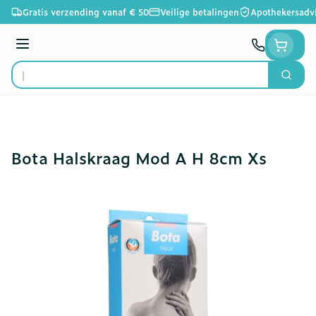
Ga naar de inhoud
Gratis verzending vanaf € 50
Veilige betalingen
Apothekersadv
Menu
Zoek
Product, merk, categorie...
Bota Halskraag Mod A H 8cm Xs