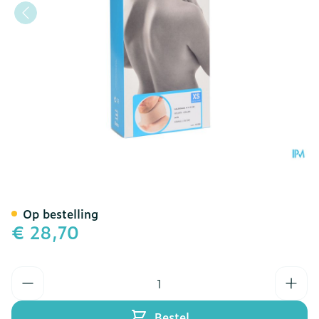
Bota Halskraag Mod A H 
Op bestelling
€ 28,70
Aantal
Bestel