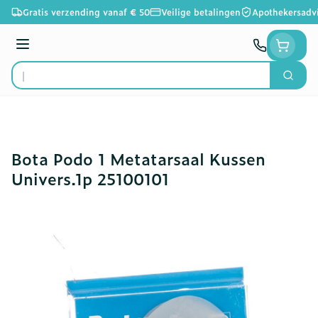
Ga naar de inhoud
Gratis verzending vanaf € 50
Veilige betalingen
Apothekersadv
Menu
Zoek
Product, merk, categorie...
Bota Podo 1 Metatarsaal Kussen
Univers.1p 25100101