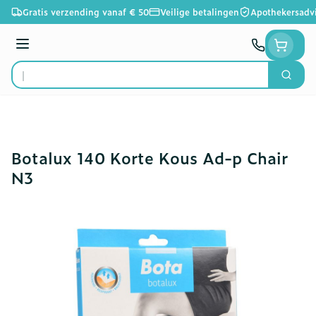
Ga naar de inhoud
Gratis verzending vanaf € 50
Veilige betalingen
Apothekersadv
Menu
Zoek
Product, merk, categorie...
Botalux 140 Korte Kous Ad-p Chair
N3