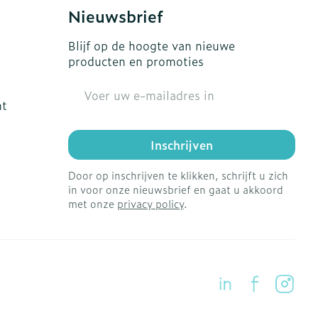
s
Bed
Nieuwsbrief
Doorliggen - decubitis
ing zon
Blijf op de hoogte van nieuwe
Toon meer
gie
Urinewegen
producten en promoties
E-mail adres
eid, spanning
Stoppen met roken
ht
t en intieme
en
Gezichtsreiniging -
Instrumenten
Inschrijven
 -
ontschminken
che
Anti tumor middelen
Door op inschrijven te klikken, schrijft u zich
 en
Reinigingsmelk, - crème,
in voor onze nieuwsbrief en gaat u akkoord
tie
-olie en gel
met onze
privacy policy
.
Anesthesie
ijn
Tonic - lotion
rzorging
Micellair water
ie
Diverse
Specifiek voor de ogen
oet
geneesmiddelen
Toon meer