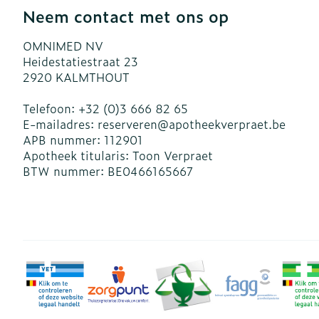
Blaren
Neem contact met ons op
Zuurstof
Eelt
OMNIMED NV
Ademhalingsst
Eksteroog - l
Heidestatiestraat 23
2920
KALMTHOUT
Toon meer
Spieren en ge
Telefoon:
+32 (0)3 666 82 65
E-mailadres:
reserveren@
apotheekverpraet.be
APB nummer:
112901
Specifiek vo
Naalden en sp
Apotheek titularis:
Toon Verpraet
Infecties
BTW nummer:
BE0466165667
Lichaamsverz
Spuiten
Deodorant
Oplossing voor
Gezichtsverzo
Naalden
Luizen
Naalden voor 
- pennaalden
Diagnostica
Toon meer