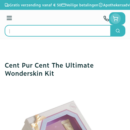
Ga naar de inhoud
Gratis verzending vanaf € 50
Veilige betalingen
Apothekersadv
Menu
Zoek
Product, merk, categorie...
Cent Pur Cent The Ultimate
Wonderskin Kit