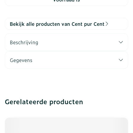
Bekijk alle producten van Cent pur Cent
Beschrijving
Gegevens
Gerelateerde producten
Navigeren door de elementen van de carrousel is mogeli
Druk om carrousel over te slaan
Druk op om naar carrouselnavigatie te gaan