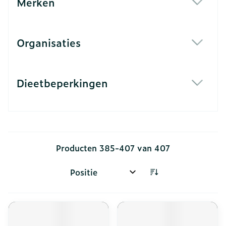
Merken
filter
Organisaties
filter
Dieetbeperkingen
filter
Producten
385
-
407
van
407
Sorteer op: