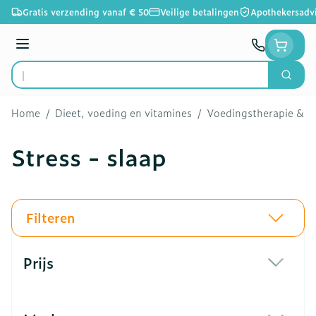
Ga naar de inhoud
Gratis verzending vanaf € 50
Veilige betalingen
Apothekersadv
Menu
Zoek
Product, merk, categorie...
Home
/
Dieet, voeding en vitamines
/
Voedingstherapie & we
Stress - slaap
Filteren
Doorgaan naar productlijst
Prijs
filter