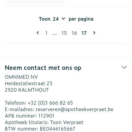
Toon
per pagina
Pagina's
U lees momenteel pa
Pagina
Pagina
Pagina
1
...
15
16
17
Neem contact met ons op
OMNIMED NV
Heidestatiestraat 23
2920
KALMTHOUT
Telefoon:
+32 (0)3 666 82 65
E-mailadres:
reserveren@
apotheekverpraet.be
APB nummer:
112901
Apotheek titularis:
Toon Verpraet
BTW nummer:
BE0466165667