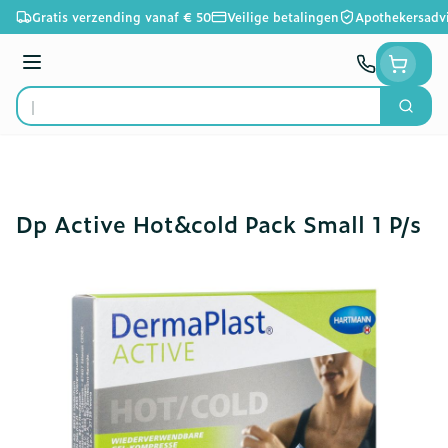
Ga naar de inhoud
Gratis verzending vanaf € 50
Veilige betalingen
Apothekersadv
Menu
Zoek
Product, merk, categorie...
Dp Active Hot&cold Pack Small 1 P/s