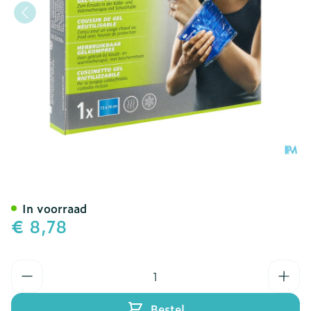
Dp Active Hot&cold Pack S
In voorraad
€ 8,78
Aantal
Bestel