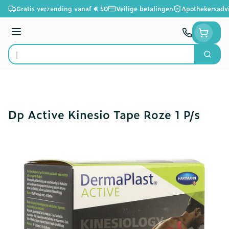
Ga naar de inhoud
Gratis verzending vanaf € 50
Veilige betalingen
Apothekersadv
Menu
Zoek
Product, merk, categorie...
Dp Active Kinesio Tape Roze 1 P/s