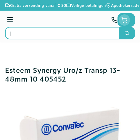
Ga naar de inhoud
Gratis verzending vanaf € 50
Veilige betalingen
Apothekersadv
Menu
Zoek
Product, merk, categorie...
Esteem Synergy Uro/z Transp 13-
48mm 10 405452