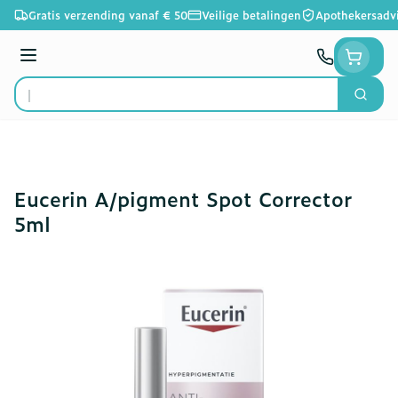
Ga naar de inhoud
Gratis verzending vanaf € 50
Veilige betalingen
Apothekersadv
Menu
Zoek
Product, merk, categorie...
Eucerin A/pigment Spot Corrector
5ml