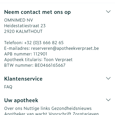
Neem contact met ons op
OMNIMED NV
Heidestatiestraat 23
2920
KALMTHOUT
Telefoon:
+32 (0)3 666 82 65
E-mailadres:
reserveren@
apotheekverpraet.be
APB nummer:
112901
Apotheek titularis:
Toon Verpraet
BTW nummer:
BE0466165667
Klantenservice
FAQ
Uw apotheek
Over ons
Nuttige links
Gezondheidsnieuws
Apotheker van wacht
Voorschrift
Zorgtarieven