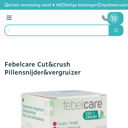
Ga naar de inhoud
Gratis verzending vanaf € 50
Veilige betalingen
Apothekersadv
Menu
Zoek
Product, merk, categorie...
Febelcare Cut&crush
Pillensnijder&vergruizer