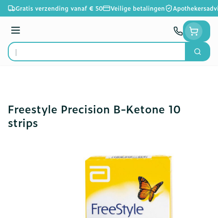
Ga naar de inhoud
Gratis verzending vanaf € 50
Veilige betalingen
Apothekersadv
Menu
Zoek
Product, merk, categorie...
Freestyle Precision B-Ketone 10
strips