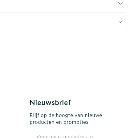
erende
Parfums en
geurproducten
Nieuwsbrief
CBD
Blijf op de hoogte van nieuwe
producten en promoties
E-mail adres