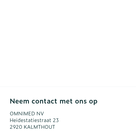
Diergeneesmi
Gezichtsverzo
Pillendozen e
accessoires
Pigmentstoor
Gevoelige hui
geïrriteerde h
Gemengde hu
Doffe huid
Toon meer
Neem contact met ons op
Snurken
OMNIMED NV
Heidestatiestraat 23
2920
KALMTHOUT