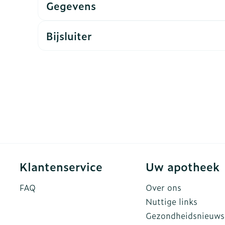
Gegevens
ddelen
Haar
rging
Supplementen
Insectenw
Bijsluiter
n
Mondmaskers
middelen
nissen
d -
uid
id
Klantenservice
Uw apotheek
Zelfbruiner
Scheren
FAQ
Over ons
Nuttige links
Gezondheidsnieuws