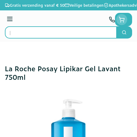
Ga naar de inhoud
Gratis verzending vanaf € 50
Veilige betalingen
Apothekersadv
Menu
Zoek
Product, merk, categorie...
La Roche Posay Lipikar Gel Lavant
750ml