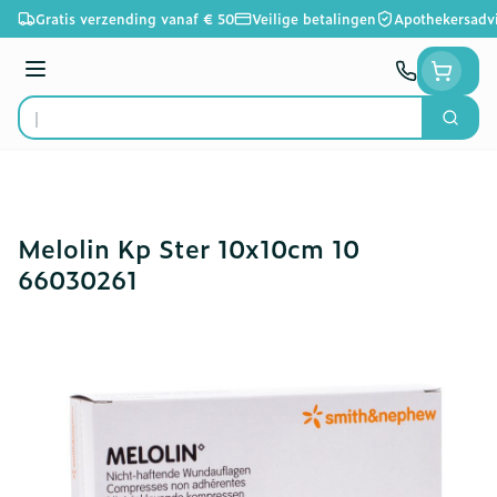
Ga naar de inhoud
Gratis verzending vanaf € 50
Veilige betalingen
Apothekersadv
Menu
Zoek
Product, merk, categorie...
Melolin Kp Ster 10x10cm 10
66030261