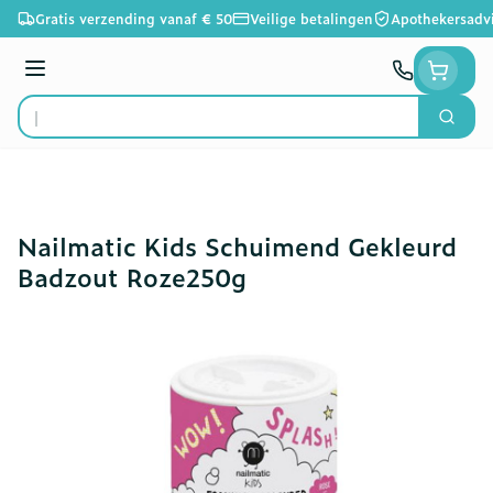
Ga naar de inhoud
Gratis verzending vanaf € 50
Veilige betalingen
Apothekersadv
Menu
Zoek
Product, merk, categorie...
Nailmatic Kids Schuimend Gekleurd
Badzout Roze250g