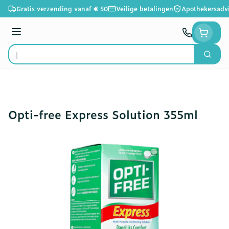
Ga naar de inhoud
Gratis verzending vanaf € 50
Veilige betalingen
Apothekersadv
Menu
Zoek
Product, merk, categorie...
Opti-free Express Solution 355ml