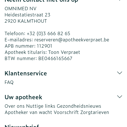
OMNIMED NV
Heidestatiestraat 23
2920
KALMTHOUT
Telefoon:
+32 (0)3 666 82 65
E-mailadres:
reserveren@
apotheekverpraet.be
APB nummer:
112901
Apotheek titularis:
Toon Verpraet
BTW nummer:
BE0466165667
Klantenservice
FAQ
Uw apotheek
Over ons
Nuttige links
Gezondheidsnieuws
Apotheker van wacht
Voorschrift
Zorgtarieven
Nieuwsbrief