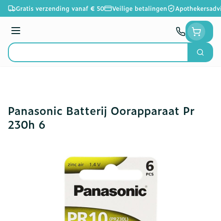
Ga naar de inhoud
Gratis verzending vanaf € 50
Veilige betalingen
Apothekersadv
Menu
Zoek
Product, merk, categorie...
Panasonic Batterij Oorapparaat Pr
230h 6