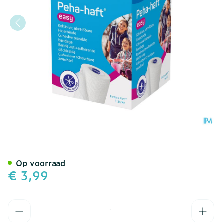
Peha Haft Easy 8cmx4m W
Op voorraad
€ 3,99
Aantal