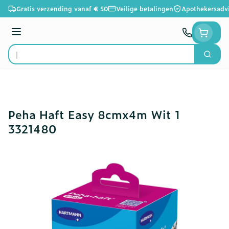
Ga naar de inhoud
Gratis verzending vanaf € 50
Veilige betalingen
Apothekersadv
Menu
Zoek
Product, merk, categorie...
Peha Haft Easy 8cmx4m Wit 1
3321480