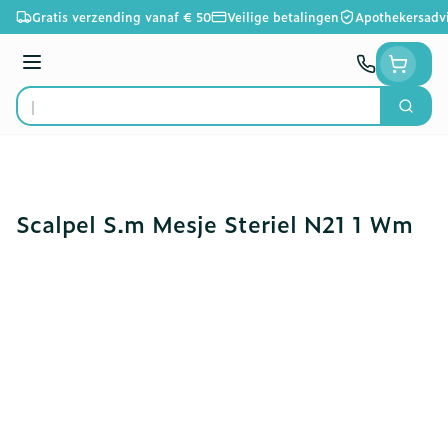
Ga naar de inhoud
Gratis verzending vanaf € 50
Veilige betalingen
Apothekersadv
Menu
Zoek
Product, merk, categorie...
Scalpel S.m Mesje Steriel N21 1 Wm