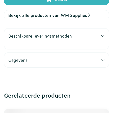
Bekijk alle producten van WM Supplies
Beschikbare leveringsmethoden
Gegevens
Gerelateerde producten
Navigeren door de elementen van de carrousel is mogeli
Druk om carrousel over te slaan
Druk op om naar carrouselnavigatie te gaan