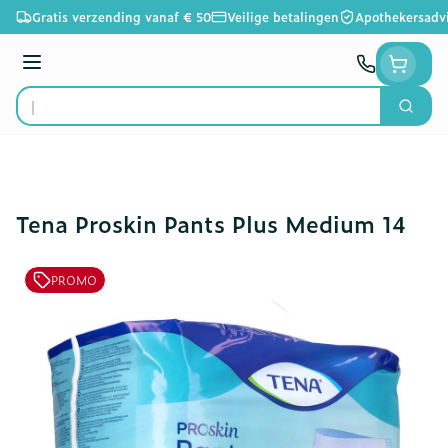
Ga naar de inhoud
Gratis verzending vanaf € 50
Veilige betalingen
Apothekersadv
Menu
Zoek
Product, merk, categorie...
Tena Proskin Pants Plus Medium 14
PROMO