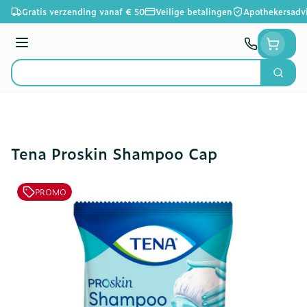
Ga naar de inhoud
Gratis verzending vanaf € 50
Veilige betalingen
Apothekersadv
Menu
Zoek
Product, merk, categorie...
Tena Proskin Shampoo Cap
PROMO