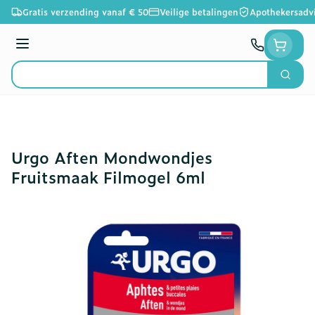
Ga naar de inhoud
Gratis verzending vanaf € 50
Veilige betalingen
Apothekersadv
Menu
Zoek
Product, merk, categorie...
Urgo Aften Mondwondjes
Fruitsmaak Filmogel 6ml