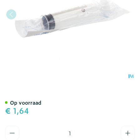
Wwsp 50ml Terumo Znld L
Op voorraad
€ 1,64
Aantal