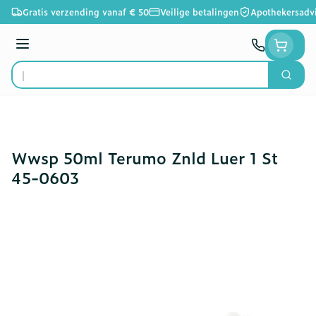
Ga naar de inhoud
Gratis verzending vanaf € 50
Veilige betalingen
Apothekersadv
Menu
Zoek
Product, merk, categorie...
Wwsp 50ml Terumo Znld Luer 1 St
45-0603