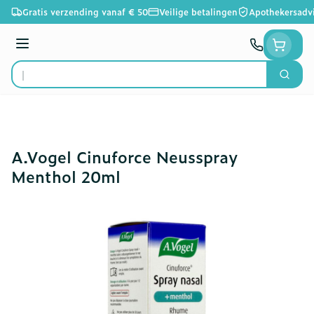
Ga naar de inhoud
Gratis verzending vanaf € 50
Veilige betalingen
Apothekersadv
Menu
Zoek
Product, merk, categorie...
A.Vogel Cinuforce Neusspray
Menthol 20ml