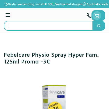
Ga naar de inhoud
Gratis verzending vanaf € 50
Veilige betalingen
Apothekersadv
Menu
Zoek
Product, merk, categorie...
Febelcare Physio Spray Hyper Fam.
125ml Promo -3€