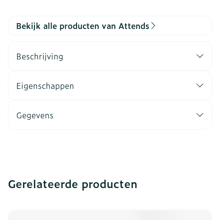
Bekijk alle producten van Attends
Beschrijving
Eigenschappen
Gegevens
Gerelateerde producten
Navigeren door de elementen van de carrousel is mogeli
Druk om carrousel over te slaan
Druk op om naar carrouselnavigatie te gaan