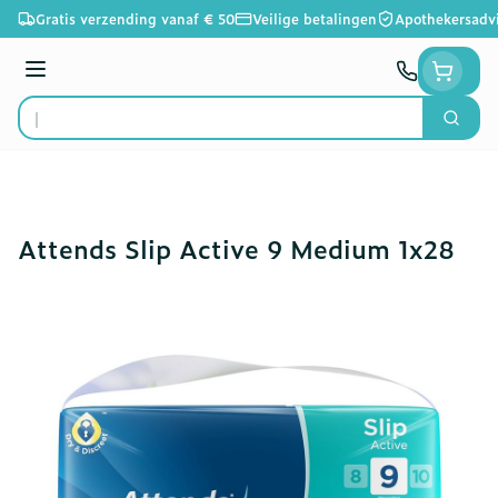
Ga naar de inhoud
Gratis verzending vanaf € 50
Veilige betalingen
Apothekersadv
Menu
Zoek
Product, merk, categorie...
Attends Slip Active 9 Medium 1x28