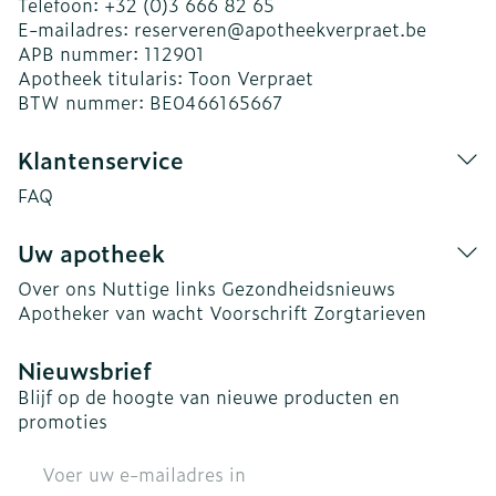
Telefoon:
+32 (0)3 666 82 65
E-mailadres:
reserveren@
apotheekverpraet.be
APB nummer:
112901
Apotheek titularis:
Toon Verpraet
BTW nummer:
BE0466165667
Klantenservice
FAQ
Uw apotheek
Over ons
Nuttige links
Gezondheidsnieuws
Apotheker van wacht
Voorschrift
Zorgtarieven
Nieuwsbrief
Blijf op de hoogte van nieuwe producten en
promoties
E-mail adres