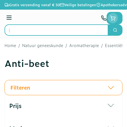
Ga naar de inhoud
Gratis verzending vanaf € 50
Veilige betalingen
Apothekersadv
Menu
Zoek
Product, merk, categorie...
Home
/
Natuur geneeskunde
/
Aromatherapie
/
Essentiële 
Anti-beet
Filteren
Doorgaan naar productlijst
Prijs
filter