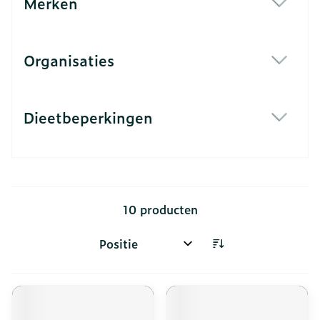
Merken
filter
Organisaties
filter
Dieetbeperkingen
filter
10
producten
Sorteer op: