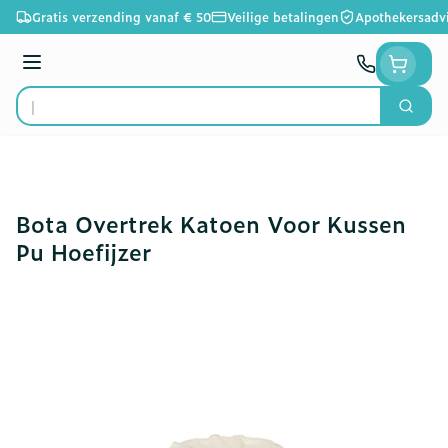
Ga naar de inhoud
Gratis verzending vanaf € 50
Veilige betalingen
Apothekersadv
Menu
Zoek
Product, merk, categorie...
Bota Overtrek Katoen Voor Kussen
Pu Hoefijzer